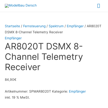
Zum
Hau
Inhalt
springen
Startseite
/
Fernsteuerung
/
Spektrum
/
Empfänger
/ AR8020T
DSMX 8-Channel Telemetry Receiver
Empfänger
AR8020T DSMX 8-
Channel Telemetry
Receiver
84,90
€
Artikelnummer:
SPMAR8020T
Kategorie:
Empfänger
inkl. 19 % MwSt.