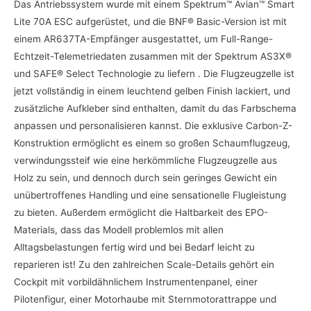
Das Antriebssystem wurde mit einem Spektrum™ Avian™ Smart
Lite 70A ESC aufgerüstet, und die BNF® Basic-Version ist mit
einem AR637TA-Empfänger ausgestattet, um Full-Range-
Echtzeit-Telemetriedaten zusammen mit der Spektrum AS3X®
und SAFE® Select Technologie zu liefern . Die Flugzeugzelle ist
jetzt vollständig in einem leuchtend gelben Finish lackiert, und
zusätzliche Aufkleber sind enthalten, damit du das Farbschema
anpassen und personalisieren kannst. Die exklusive Carbon-Z-
Konstruktion ermöglicht es einem so großen Schaumflugzeug,
verwindungssteif wie eine herkömmliche Flugzeugzelle aus
Holz zu sein, und dennoch durch sein geringes Gewicht ein
unübertroffenes Handling und eine sensationelle Flugleistung
zu bieten. Außerdem ermöglicht die Haltbarkeit des EPO-
Materials, dass das Modell problemlos mit allen
Alltagsbelastungen fertig wird und bei Bedarf leicht zu
reparieren ist! Zu den zahlreichen Scale-Details gehört ein
Cockpit mit vorbildähnlichem Instrumentenpanel, einer
Pilotenfigur, einer Motorhaube mit Sternmotorattrappe und