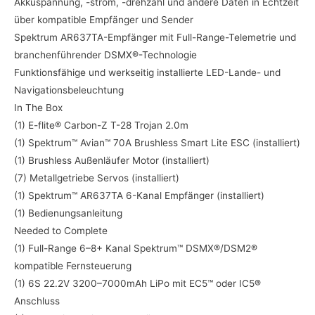
Akkuspannung, -strom, -drehzahl und andere Daten in Echtzeit
über kompatible Empfänger und Sender
Spektrum AR637TA-Empfänger mit Full-Range-Telemetrie und
branchenführender DSMX®-Technologie
Funktionsfähige und werkseitig installierte LED-Lande- und
Navigationsbeleuchtung
In The Box
(1) E-flite® Carbon-Z T-28 Trojan 2.0m
(1) Spektrum™ Avian™ 70A Brushless Smart Lite ESC (installiert)
(1) Brushless Außenläufer Motor (installiert)
(7) Metallgetriebe Servos (installiert)
(1) Spektrum™ AR637TA 6-Kanal Empfänger (installiert)
(1) Bedienungsanleitung
Needed to Complete
(1) Full-Range 6–8+ Kanal Spektrum™ DSMX®/DSM2®
kompatible Fernsteuerung
(1) 6S 22.2V 3200–7000mAh LiPo mit EC5™ oder IC5®
Anschluss