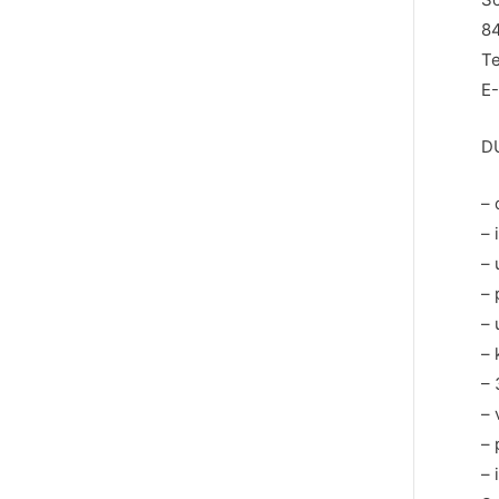
84
T
E
D
– 
– 
– 
– 
– 
–
– 
– 
– 
– 