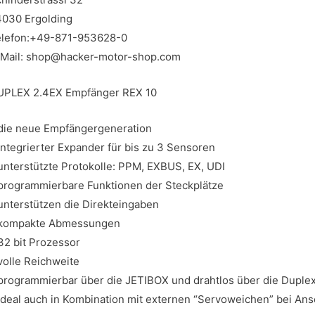
030 Ergolding
elefon:+49-871-953628-0
-Mail: shop@hacker-motor-shop.com
UPLEX 2.4EX Empfänger REX 10
die neue Empfängergeneration
integrierter Expander für bis zu 3 Sensoren
unterstützte Protokolle: PPM, EXBUS, EX, UDI
programmierbare Funktionen der Steckplätze
unterstützen die Direkteingaben
 kompakte Abmessungen
32 bit Prozessor
volle Reichweite
programmierbar über die JETIBOX und drahtlos über die Dupl
ideal auch in Kombination mit externen “Servoweichen” bei Ansc