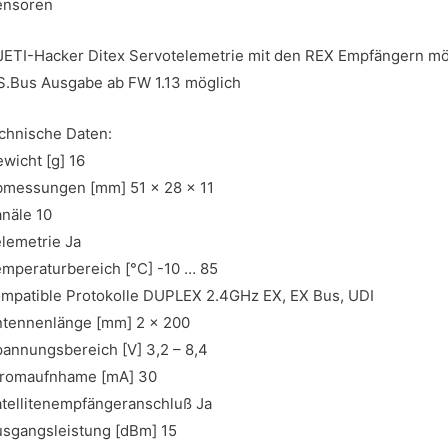
ensoren
JETI-Hacker Ditex Servotelemetrie mit den REX Empfängern mö
S.Bus Ausgabe ab FW 1.13 möglich
chnische Daten:
wicht [g] 16
messungen [mm] 51 x 28 x 11
näle 10
lemetrie Ja
mperaturbereich [°C] -10 … 85
mpatible Protokolle DUPLEX 2.4GHz EX, EX Bus, UDI
tennenlänge [mm] 2 x 200
annungsbereich [V] 3,2 – 8,4
tromaufnhame [mA] 30
tellitenempfängeranschluß Ja
sgangsleistung [dBm] 15