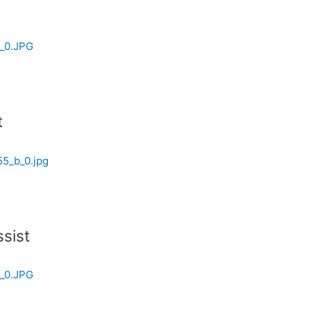
t
sist