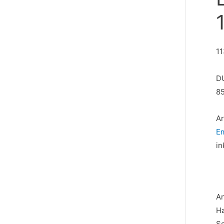
11
D
8
A
E
in
An
H
Sc