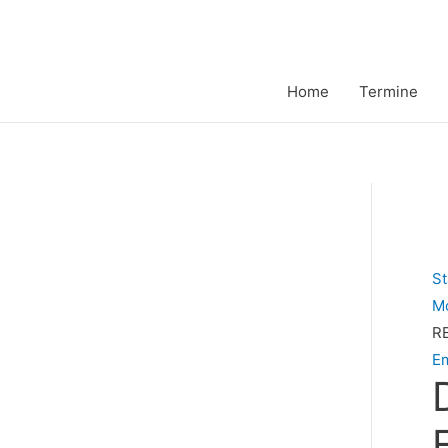
Zum
Inhalt
springen
Home
Termine
St
M
R
E