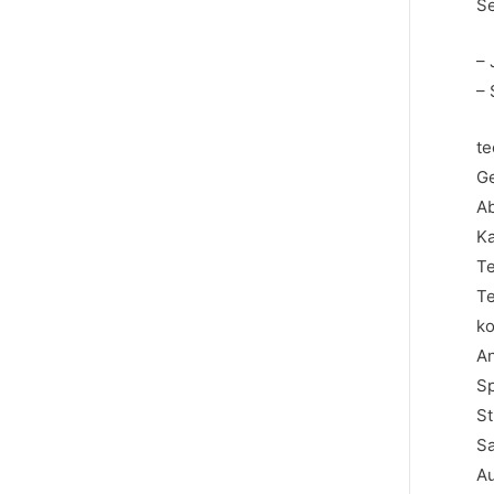
S
– 
– 
te
Ge
Ab
Ka
Te
Te
ko
An
Sp
S
Sa
Au