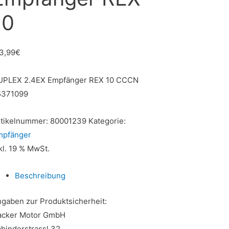
10
3,99
€
UPLEX 2.4EX Empfänger REX 10 CCCN
5371099
rtikelnummer:
80001239
Kategorie:
mpfänger
kl. 19 % MwSt.
Beschreibung
gaben zur Produktsicherheit:
acker Motor GmbH
hinderstrassl 32