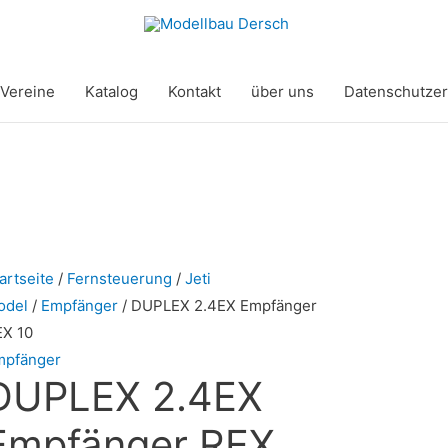
Vereine
Katalog
Kontakt
über uns
Datenschutzer
artseite
/
Fernsteuerung
/
Jeti
odel
/
Empfänger
/ DUPLEX 2.4EX Empfänger
EX 10
mpfänger
DUPLEX 2.4EX
Empfänger REX