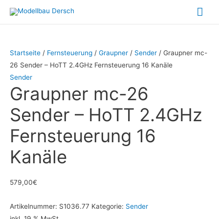
Zum
Hau
Inhalt
springen
Startseite
/
Fernsteuerung
/
Graupner
/
Sender
/ Graupner mc-
26 Sender – HoTT 2.4GHz Fernsteuerung 16 Kanäle
Sender
Graupner mc-26
Sender – HoTT 2.4GHz
Fernsteuerung 16
Kanäle
579,00
€
Artikelnummer:
S1036.77
Kategorie:
Sender
inkl. 19 % MwSt.