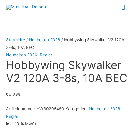
Zum
Hau
Inhalt
springen
Startseite
/
Neuheiten 2026
/ Hobbywing Skywalker V2 120A
3-8s, 10A BEC
Neuheiten 2026
,
Regler
Hobbywing Skywalker
V2 120A 3-8s, 10A BEC
69,99
€
Artikelnummer:
HW30205450
Kategorien:
Neuheiten 2026
,
Regler
inkl. 19 % MwSt.