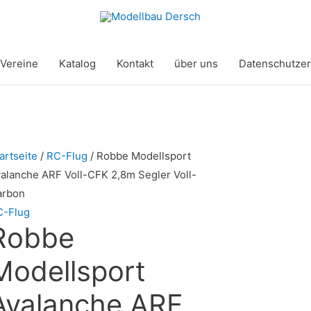
Vereine
Katalog
Kontakt
über uns
Datenschutzer
artseite
/
RC-Flug
/ Robbe Modellsport
alanche ARF Voll-CFK 2,8m Segler Voll-
arbon
C-Flug
Robbe
Modellsport
Avalanche ARF