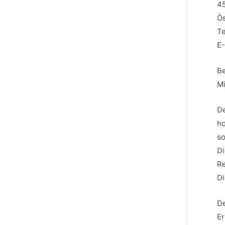
45
Ös
Te
E-
Be
Mi
De
ho
so
Di
Re
Di
De
Er