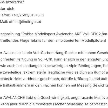
65 Inzersdorf
terreich
lefon: +43/7582/81313-0
Mail: office@lindinger.at
schreibung “Robbe Modellsport Avalanche ARF Voll-CFK 2,8m 
treißendes Flugerlebnis für den ambitionierten Modellpiloten!
r Avalanche ist ein Voll-Carbon Hang-Rocker mit hohem Geschw
chfesten Fertigung in Voll-CfK, kann er sich in den engsten u
wie auch bei Landungen in schwierigen Alpin Bedingungen, be
e zweiteilige, extrem steife Tragfläche wird seitlich am Rumpf
chteck-Holmverbinder geschoben, der die Kräfte spielend auf
e Ballastkammern in den Flächen können mit Messing Gewicht
r AVALANCHE liebt die Geschwindigkeit, enge rasante Manöver
 kann aber durch die moderate Flächenbelastung selbstverstä