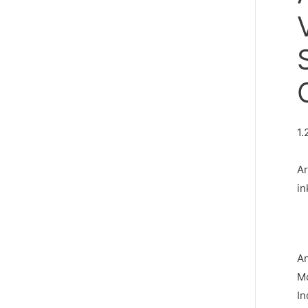
1.
A
in
An
M
In