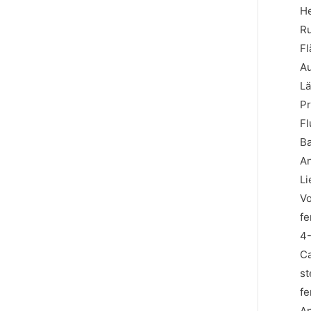
He
R
Fl
A
Lä
Pr
Fl
Ba
An
Li
Vo
fe
4-
Ca
st
fe
An