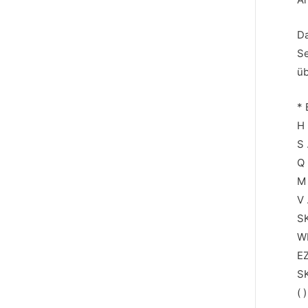
Da
Se
üb
* 
H
S 
Q
M
V 
SK
W
EZ
S
( 