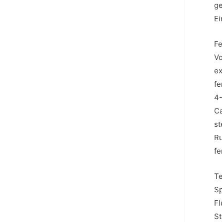
ge
Ei
Fe
Vo
ex
fe
4-
Ca
st
R
fe
Te
Sp
Fl
St