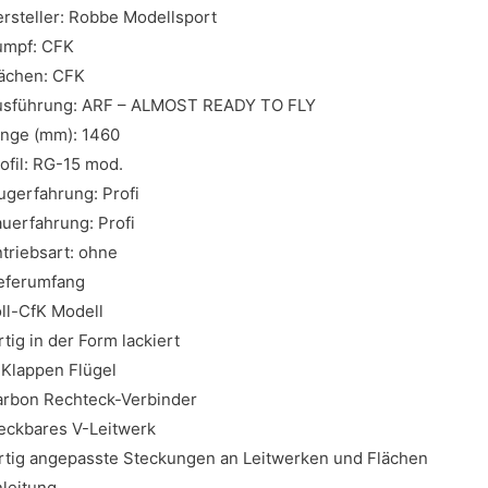
rsteller: Robbe Modellsport
umpf: CFK
ächen: CFK
usführung: ARF – ALMOST READY TO FLY
nge (mm): 1460
ofil: RG-15 mod.
ugerfahrung: Profi
uerfahrung: Profi
triebsart: ohne
eferumfang
ll-CfK Modell
rtig in der Form lackiert
Klappen Flügel
rbon Rechteck-Verbinder
eckbares V-Leitwerk
rtig angepasste Steckungen an Leitwerken und Flächen
leitung