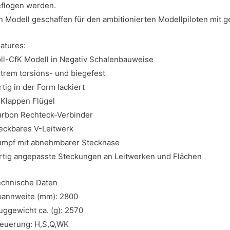
flogen werden.
n Modell geschaffen für den ambitionierten Modellpiloten mit
atures:
ll-CfK Modell in Negativ Schalenbauweise
trem torsions- und biegefest
rtig in der Form lackiert
Klappen Flügel
rbon Rechteck-Verbinder
eckbares V-Leitwerk
umpf mit abnehmbarer Stecknase
rtig angepasste Steckungen an Leitwerken und Flächen
chnische Daten
annweite (mm): 2800
uggewicht ca. (g): 2570
euerung: H,S,Q,WK