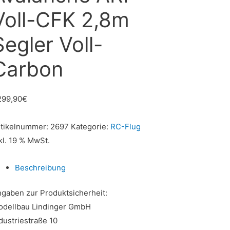
Voll-CFK 2,8m
Segler Voll-
Carbon
299,90
€
rtikelnummer:
2697
Kategorie:
RC-Flug
kl. 19 % MwSt.
Beschreibung
gaben zur Produktsicherheit:
odellbau Lindinger GmbH
dustriestraße 10