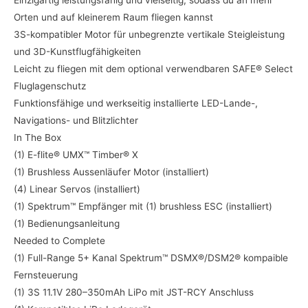
Einzigartig leistungsfähig und vielseitig, sodass du an mehr
Orten und auf kleinerem Raum fliegen kannst
3S-kompatibler Motor für unbegrenzte vertikale Steigleistung
und 3D-Kunstflugfähigkeiten
Leicht zu fliegen mit dem optional verwendbaren SAFE® Select
Fluglagenschutz
Funktionsfähige und werkseitig installierte LED-Lande-,
Navigations- und Blitzlichter
In The Box
(1) E-flite® UMX™ Timber® X
(1) Brushless Aussenläufer Motor (installiert)
(4) Linear Servos (installiert)
(1) Spektrum™ Empfänger mit (1) brushless ESC (installiert)
(1) Bedienungsanleitung
Needed to Complete
(1) Full-Range 5+ Kanal Spektrum™ DSMX®/DSM2® kompaible
Fernsteuerung
(1) 3S 11.1V 280–350mAh LiPo mit JST-RCY Anschluss