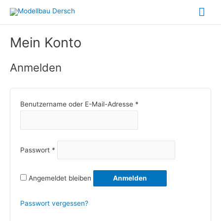
Zum
Hau
Inhalt
springen
Mein Konto
Anmelden
Erforderlich
Benutzername oder E-Mail-Adresse
*
Erforderlich
Passwort
*
Angemeldet bleiben
Anmelden
Passwort vergessen?