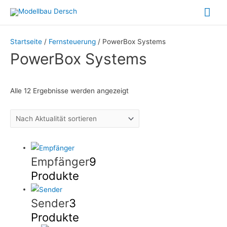
Zum
Hau
Inhalt
springen
Startseite
/
Fernsteuerung
/ PowerBox Systems
PowerBox Systems
Nach
Alle 12 Ergebnisse werden angezeigt
Aktualität
sortiert
Empfänger
9
Produkte
Sender
3
Produkte