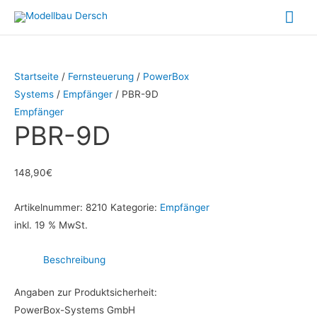
Zum
Hau
Inhalt
springen
Startseite
/
Fernsteuerung
/
PowerBox
Systems
/
Empfänger
/ PBR-9D
Empfänger
PBR-9D
148,90
€
Artikelnummer:
8210
Kategorie:
Empfänger
inkl. 19 % MwSt.
Beschreibung
Angaben zur Produktsicherheit:
PowerBox-Systems GmbH