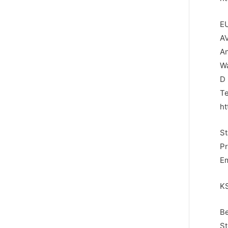
EU
A
An
W
D
Te
ht
St
Pr
Em
KS
Be
St