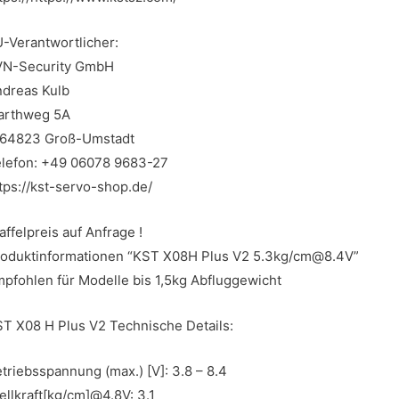
-Verantwortlicher:
VN-Security GmbH
dreas Kulb
arthweg 5A
 64823 Groß-Umstadt
lefon: +49 06078 9683-27
tps://kst-servo-shop.de/
affelpreis auf Anfrage !
oduktinformationen “KST X08H Plus V2 5.3kg/cm@8.4V”
pfohlen für Modelle bis 1,5kg Abfluggewicht
T X08 H Plus V2 Technische Details:
triebsspannung (max.) [V]: 3.8 – 8.4
ellkraft[kg/cm]@4.8V: 3.1