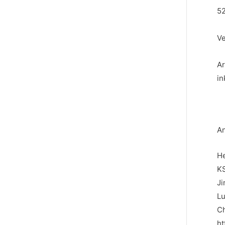
52
Ve
A
in
An
He
KS
Ji
Lu
C
ht