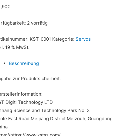
,90
€
rfügbarkeit:
2 vorrätig
rtikelnummer:
KST-0001
Kategorie:
Servos
kl. 19 % MwSt.
Beschreibung
gabe zur Produktsicherheit:
rstellerinformation:
T Digitl Technology LTD
nhang Science and Technology Park No. 3
ole East Road,Meijiang District Meizouh, Guangdong
hina
tps://https://www.kstsz.com/