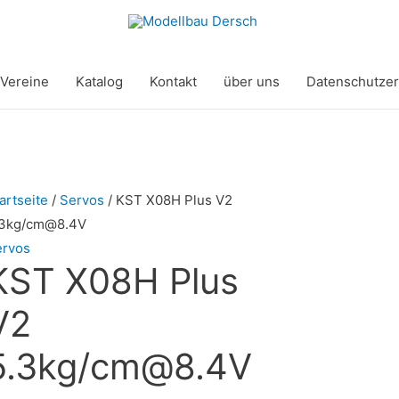
Vereine
Katalog
Kontakt
über uns
Datenschutzer
artseite
/
Servos
/ KST X08H Plus V2
.3kg/cm@8.4V
ervos
KST X08H Plus
V2
5.3kg/cm@8.4V