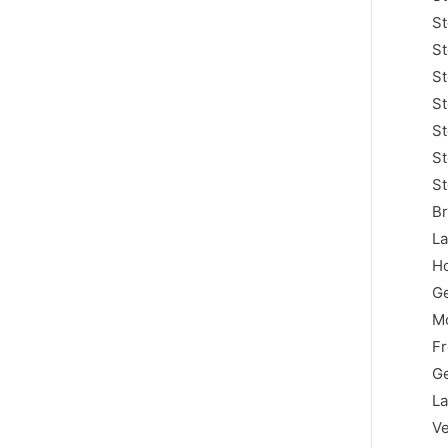
St
St
St
St
St
St
St
Br
La
Ho
Ge
Mo
F
Ge
La
Ve