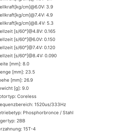
ellkraft[kg/cm]@6.0V: 3.9
ellkraft[kg/cm]@7.4V: 4.9
ellkraft[kg/cm]@8.4V: 5.3
ellzeit [s/60°]@4.8V: 0.165
ellzeit [s/60°]@6.0V: 0.150
ellzeit [s/60°]@7.4V: 0.120
ellzeit [s/60°]@8.4V: 0.090
eite [mm]: 8.0
enge [mm]: 23.5
ehe [mm]: 26.9
wicht [g]: 9.0
tortyp: Coreless
requenzbereich: 1520us/333Hz
triebetyp: Phosphorbronce / Stahl
gertyp: 2BB
rzahnung: 15T-4