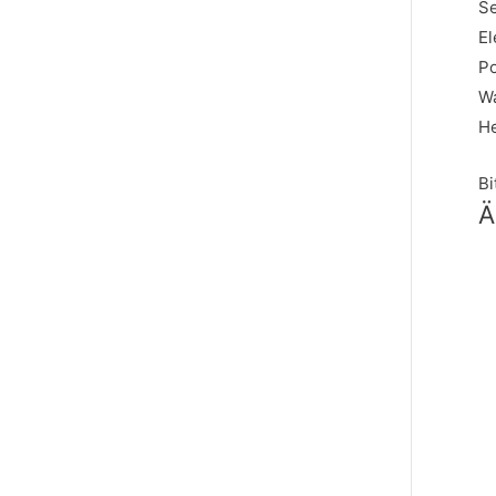
Se
El
Po
Wa
He
Bi
Ä