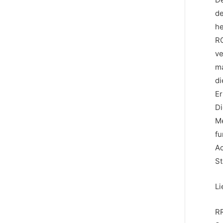
de
he
RO
ve
ma
di
Er
Di
Me
fu
Ac
St
Li
RR