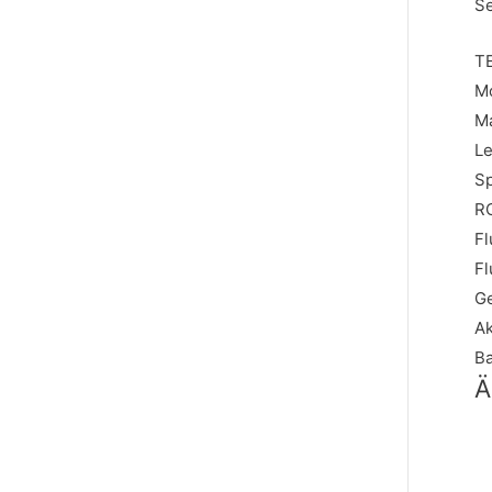
Se
T
Mo
Ma
Le
Sp
R
Fl
Fl
Ge
Ak
Ba
Ä