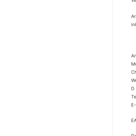
Ve
A
in
An
Mu
Ch
We
D 
Te
E-
EA
De