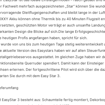
r Fachwelt mehrfach ausgezeichneten „Star“ können Sie wunder
rvorragende Gleitflugeigenschaften und bleibt lange in der L
XXY Akku können ohne Thermik bis zu 40 Minuten Flugzeit err
rsetzten, geschützten Motor verträgt er auch unsanfte Landung
rkanten Design die Blicke auf sich.Die lange Erfolgsgeschicht
e heutigen Profis angefangen haben, spricht für sich.
 wurde von uns bis zum heutigen Tage stetig weiterentwickelt 
e aktuelle Version des Easystars haben wir auf allen Steuerfun
tallgetriebeservos ausgestattet. Im gleichen Zuge haben wir 
nktionsbereite Querruder spendiert. Damit kann der Einsteiger
hsen erlernen. Der fortgeschrittene Pilot wird sich über die d
arten Sie durch mit dem Easy Star 3.
eferumfang
 EasyStar 3 besteht aus: Schaumteile fertig montiert, Dekorb