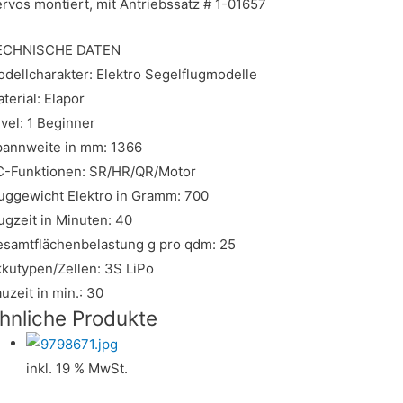
rvos montiert, mit Antriebssatz # 1-01657
ECHNISCHE DATEN
dellcharakter: Elektro Segelflugmodelle
terial: Elapor
vel: 1 Beginner
annweite in mm: 1366
C-Funktionen: SR/HR/QR/Motor
uggewicht Elektro in Gramm: 700
ugzeit in Minuten: 40
samtflächenbelastung g pro qdm: 25
kutypen/Zellen: 3S LiPo
uzeit in min.: 30
hnliche Produkte
inkl. 19 % MwSt.