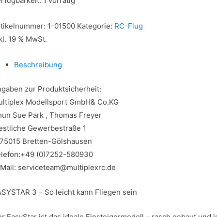
rfügbarkeit:
1 vorrätig
rtikelnummer:
1-01500
Kategorie:
RC-Flug
kl. 19 % MwSt.
Beschreibung
gaben zur Produktsicherheit:
ltiplex Modellsport GmbH& Co.KG
un Sue Park , Thomas Freyer
stliche Gewerbestraße 1
75015 Bretten-Gölshausen
lefon:+49 (0)7252-580930
Mail: serviceteam@multiplexrc.de
SYSTAR 3 – So leicht kann Fliegen sein
r EasyStar ist das ideale Einsteigermodell – rasch gebaut und 