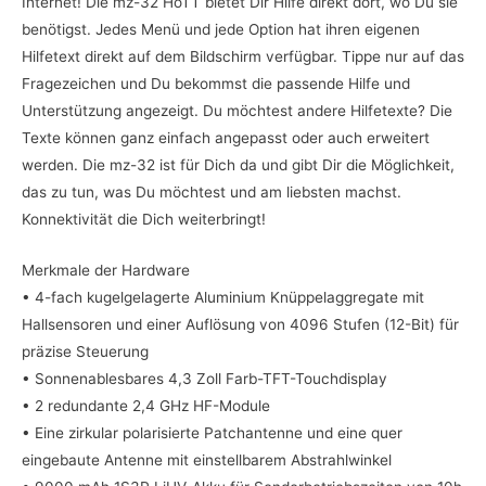
Internet! Die mz-32 HoTT bietet Dir Hilfe direkt dort, wo Du sie
benötigst. Jedes Menü und jede Option hat ihren eigenen
Hilfetext direkt auf dem Bildschirm verfügbar. Tippe nur auf das
Fragezeichen und Du bekommst die passende Hilfe und
Unterstützung angezeigt. Du möchtest andere Hilfetexte? Die
Texte können ganz einfach angepasst oder auch erweitert
werden. Die mz-32 ist für Dich da und gibt Dir die Möglichkeit,
das zu tun, was Du möchtest und am liebsten machst.
Konnektivität die Dich weiterbringt!
Merkmale der Hardware
• 4-fach kugelgelagerte Aluminium Knüppelaggregate mit
Hallsensoren und einer Auflösung von 4096 Stufen (12-Bit) für
präzise Steuerung
• Sonnenablesbares 4,3 Zoll Farb-TFT-Touchdisplay
• 2 redundante 2,4 GHz HF-Module
• Eine zirkular polarisierte Patchantenne und eine quer
eingebaute Antenne mit einstellbarem Abstrahlwinkel