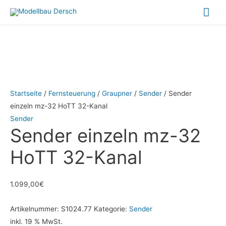
Zum
Hau
Inhalt
springen
Startseite
/
Fernsteuerung
/
Graupner
/
Sender
/ Sender
einzeln mz-32 HoTT 32-Kanal
Sender
Sender einzeln mz-32
HoTT 32-Kanal
1.099,00
€
Artikelnummer:
S1024.77
Kategorie:
Sender
inkl. 19 % MwSt.